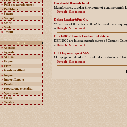
»
Pelletteria
Darshanlal Rameshchand
»
Pelli per arredamento
Manufacturer, supplier & exporter of genuine ostrich l
»
Publishers
»
Dettagli
|
Sito internet
»
Scarpe
»
Stampi
Dekon Leather&Fur Co.
»
Stock
We are one of the oldest leather&fur producer compan
»
Suole
»
Dettagli
|
Sito internet
»
Tessuti
DERI2000 Chamois Leather and Skiver
DERI2000 are leading manufacturers of Genuine Chamoi
TIPO
»
Dettagli
|
Sito internet
»
Acquisto
»
Agenzia
DLO Import-Export SAS
»
ALTRO
Ci impegnamo da oltre 20 anni nella produzione di Inter
»
Export
»
Dettagli
|
Sito internet
»
Fiere
»
Gestione rifiuti
»
Import
»
Import/Export
»
Produttore
»
produzione e vendita
»
Spedizioni
»
Stock
»
Vendita