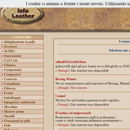
I cookie ci aiutano a fornire i nostri servizi. Utilizzando ta
CATEGORIE
Categor
»
Abbigliamento in pelle
»
Accessori
Seleziona uno 
»
ALTRO
»
Associazioni
»
Cad Cam
adfadf453rerb654ssss
»
Chimica
grdsxcvfdf dgrf gff gvr feetee we w dsfvgfcdx sc 3242 d
»
Componenti
»
Dettagli
|
Sito internet non disponibile
»
Compratori
Boxing Winner
»
Conceria
We are manufacturers and exporters of Boxing, Martial ar
»
Consulenza
»
Dettagli
|
Sito internet
»
Editoria
»
Eventi
Canpol
»
Imballaggio
We buy fur and leather garment scrabs regulary.
»
Ingegneria ambientale
»
Dettagli
|
Sito internet non disponibile
»
Macchine
»
Materie prime
D'antheo srl unipersonale
»
Modelli
Produzione e commercio pelli in poliuretano
croste e vitelli verniciate pelletteria arredamento c...
»
Ornamenti in pelle
»
Dettagli
|
Sito internet non disponibile
»
Pelle