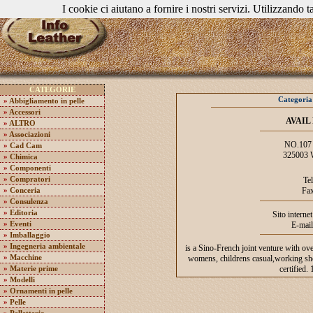
I cookie ci aiutano a fornire i nostri servizi. Utilizzando ta
CATEGORIE
Categori
»
Abbigliamento in pelle
»
Accessori
AVAIL
»
ALTRO
»
Associazioni
NO.107
»
Cad Cam
325003
»
Chimica
»
Componenti
»
Compratori
Te
Fa
»
Conceria
»
Consulenza
»
Editoria
Sito interne
»
Eventi
E-mai
»
Imballaggio
»
Ingegneria ambientale
is a Sino-French joint venture with ove
»
Macchine
womens, childrens casual,working sho
certified.
»
Materie prime
»
Modelli
»
Ornamenti in pelle
»
Pelle