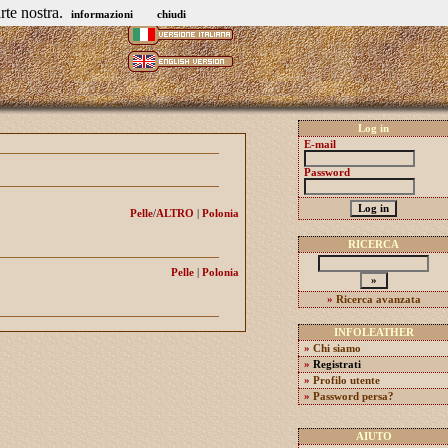
rte nostra.
informazioni
chiudi
Log in
E-mail
Password
Pelle
/
ALTRO
|
Polonia
RICERCA
Pelle
|
Polonia
»
Ricerca avanzata
INFOLEATHER
»
Chi siamo
»
Registrati
»
Profilo utente
»
Password persa?
AIUTO