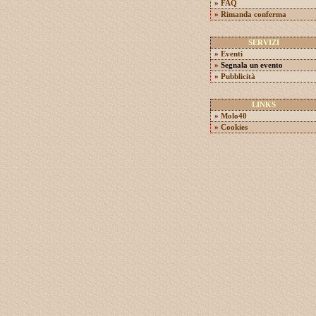
»
FAQ
»
Rimanda conferma
SERVIZI
»
Eventi
»
Segnala un evento
»
Pubblicità
LINKS
»
Molo40
»
Cookies