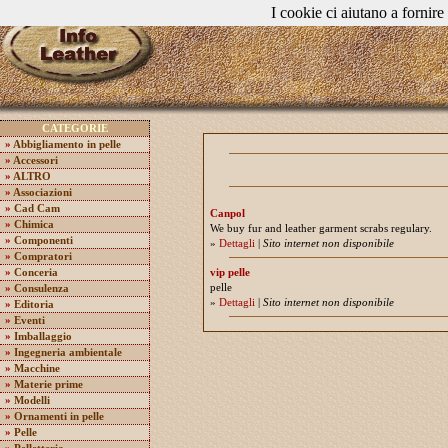
I cookie ci aiutano a fornire 
CATEGORIE
»
Abbigliamento in pelle
»
Accessori
»
ALTRO
»
Associazioni
»
Cad Cam
Canpol
»
Chimica
We buy fur and leather garment scrabs regulary.
»
Componenti
»
Dettagli
|
Sito internet non disponibile
»
Compratori
vip pelle
»
Conceria
pelle
»
Consulenza
»
Dettagli
|
Sito internet non disponibile
»
Editoria
»
Eventi
»
Imballaggio
»
Ingegneria ambientale
»
Macchine
»
Materie prime
»
Modelli
»
Ornamenti in pelle
»
Pelle