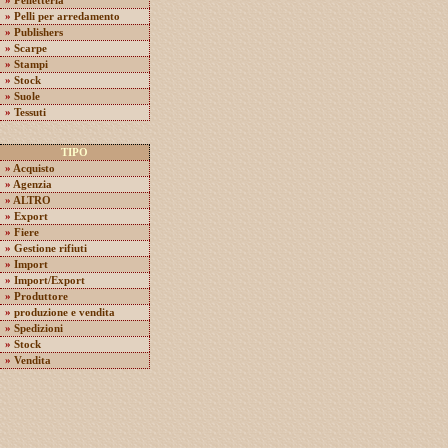
»
Pelletteria
»
Pelli per arredamento
»
Publishers
»
Scarpe
»
Stampi
»
Stock
»
Suole
»
Tessuti
TIPO
»
Acquisto
»
Agenzia
»
ALTRO
»
Export
»
Fiere
»
Gestione rifiuti
»
Import
»
Import/Export
»
Produttore
»
produzione e vendita
»
Spedizioni
»
Stock
»
Vendita