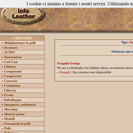
I cookie ci aiutano a fornire i nostri servizi. Utilizzando ta
CATEGORIE
Tipo:
Ac
»
Abbigliamento in pelle
»
Accessori
Seleziona uno 
»
ALTRO
»
Associazioni
»
Cad Cam
Joaquim Group
»
Chimica
We are a wholesaler for fashion shoes, accessories and s
»
Componenti
»
Dettagli
|
Sito internet non disponibile
»
Compratori
»
Conceria
»
Consulenza
»
Editoria
»
Eventi
»
Imballaggio
»
Ingegneria ambientale
»
Macchine
»
Materie prime
»
Modelli
»
Ornamenti in pelle
»
Pelle