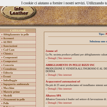
I cookie ci aiutano a fornire i nostri servizi. Utilizzando ta
CATEGORIE
Tipo:
P
»
Abbigliamento in pelle
»
Accessori
Seleziona uno 
»
ALTRO
»
Associazioni
»
Cad Cam
2emme srl
»
Chimica
La Ns. societa produce pellami per abbigliamento calzatu
»
Componenti
»
Dettagli
|
Sito internet
»
Compratori
ABBIGLIAMENTO IN PELLE RIZZI SNC
»
Conceria
PRODUZIONE E VENDITA ALL'INGROSSO E AL DE
»
Consulenza
DONNA
»
Editoria
»
Dettagli
|
Sito internet
»
Eventi
»
Imballaggio
Acquacontrol automazioni srl
»
Ingegneria ambientale
Da più di 25 anni produciamo ed installiamo sistemi auto
»
Macchine
»
Dettagli
|
Sito internet
»
Materie prime
Albatros SPA
»
Modelli
Albatros Conceria è leader nel settore di lavorazione di 
»
Ornamenti in pelle
»
Dettagli
|
Sito internet
»
Pelle