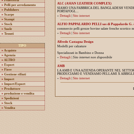
»
Pelletteria
ALC (ASIAN LEATHER COMPLEX)
»
Pelli per arredamento
SIAMO UNA FABBRICA DEL BANGLADESH VENDI
»
Publishers
PORTAFOGL...
»
Scarpe
»
Dettagli
|
Sito internet
»
Stampi
»
Stock
ALFIO PAPPALARDO PELLI sas di Pappalardo G. 
commercio pelli grezze bovine salate fresche scortico mec
»
Suole
»
Dettagli
|
Sito internet
»
Tessuti
Alfredo Castagna Design
TIPO
Modelli per calzature
»
Acquisto
Specializzati in Bambino e Donna
»
Agenzia
»
Dettagli
|
Sito internet non disponibile
»
ALTRO
»
Export
AMB
»
Fiere
LA AMB E UNA AZIENDA OPERANTE NEL SETTOR
PRODUCIAMO E VENDIAMO PELLAMI X ABBIGLI
»
Gestione rifiuti
»
Dettagli
|
Sito internet
»
Import
»
Import/Export
»
Produttore
»
produzione e vendita
»
Spedizioni
»
Stock
»
Vendita